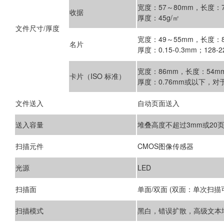
宽度：57～80mm，长度：7
收据
厚度：45g/㎡
文件尺寸/厚度
宽度：49～55mm，长度：8
名片
厚度：0.15-0.3mm；128-2
宽度：86mm，长度：54m
卡片（ISO 标准）
厚度：0.76mm或以下，对
文件送入
自动页面送入
送入容量
堆叠高度不超过3mm或20页
扫描元件
CMOS图像传感器
光源
LED
扫描面
单面/双面 (双面：单次扫
扫描模式
黑白，错误扩散，高级文本增强