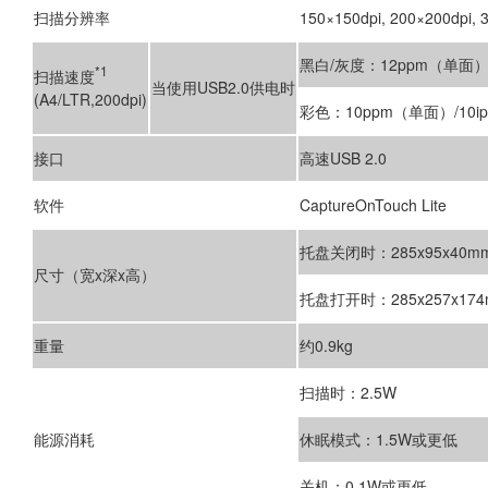
扫描分辨率
150×150dpi, 200×200dpi, 
黑白/灰度：12ppm（单面）
*1
扫描速度
当使用USB2.0供电时
(A4/LTR,200dpi)
彩色：10ppm（单面）/10
接口
高速USB 2.0
软件
CaptureOnTouch Lite
托盘关闭时：285x95x40m
尺寸（宽x深x高）
托盘打开时：285x257x17
重量
约0.9kg
扫描时：2.5W
能源消耗
休眠模式：1.5W或更低
关机：0.1W或更低