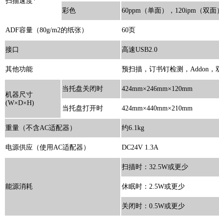
扫描速度*
彩色
60ppm（单面），120ipm（双面
ADF容量（80g/m2的纸张）
60页
接口
高速USB2.0
其他功能
预扫描，订书钉检测，Addon
当托盘关闭时
424mm×246mm×120mm
机器尺寸
(W×D×H)
当托盘打开时
424mm×440mm×210mm
重量（不含AC适配器）
约6.1kg
电源供应（使用AC适配器）
DC24V 1.3A
扫描时：32.5W或更少
能源消耗
休眠时：2.5W或更少
关闭时：0.5W或更少